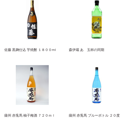
佐藤 黒麹仕込 芋焼酎 １８００ml
森伊蔵 あゝ玉杯の同期
薩州 赤兎馬 柚子梅酒 ７２０ｍｌ
薩州 赤兎馬 ブルーボトル ２０度