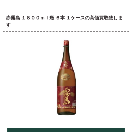
赤霧島 １８００ｍｌ瓶 ６本 １ケースの高価買取致しま
す