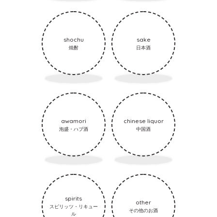
shochu
sake
焼酎
日本酒
awamori
chinese liquor
泡盛・ハブ酒
中国酒
spirits
other
スピリッツ・リキュー
その他のお酒
ル