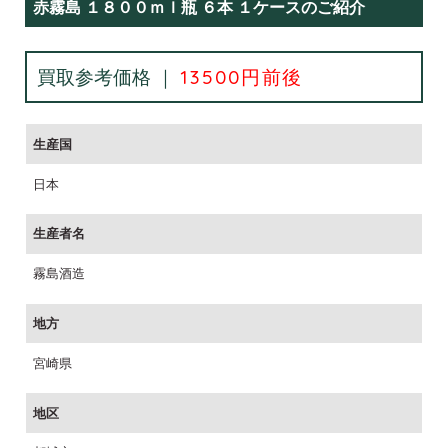
赤霧島 １８００ｍｌ瓶 ６本 １ケースのご紹介
買取参考価格 ｜
13500円前後
生産国
日本
生産者名
霧島酒造
地方
宮崎県
地区