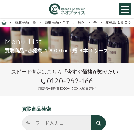
お酒買取専門店ネオプライス
買取商品一覧
買取商品 - 全て
焼酎
芋
赤霧島 １８００ｍ
Menu List
買取商品 - 赤霧島 １８００ｍｌ瓶 ６本 １ケース
スピード査定はこちら
「今すぐ価格が知りたい」
0120-962-166
（電話受付時間 10:00〜19:00 木曜日定休）
買取商品検索