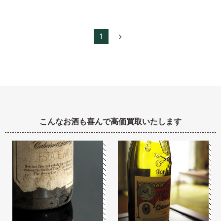
1
2
3
4
5
6
7
こんなお酒も喜んで高価買取いたします