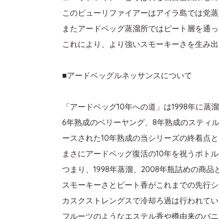
このピューリファイアーはアイラ島では党蒸
またアードベッグ蒸溜所ではピート層を通っ
これにより、より強いスモーキーさを生み出
■アードベッグルネッサンスについて
「アードベッグ10年への道」は1998年に
6年熟成のベリーヤング、8年熟成のスティ
ースされた10年熟成の当シリーズの終着点
まさにアードベッグ復活の10年を祝うボトル
つまり、1998年蒸溜、2008年瓶詰めの商
スモーキーさとピート香がこれまでの先行シ
カスクストレングスで冷却ろ過は行われてい
フルーツのようなエステル香や樽由来のバニ