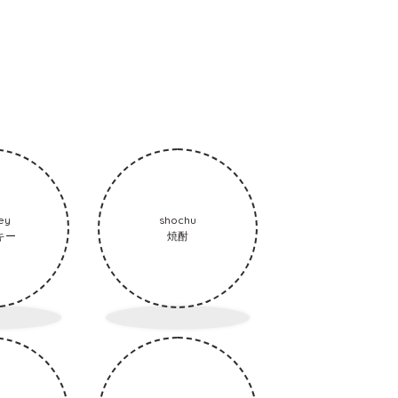
ey
shochu
キー
焼酎