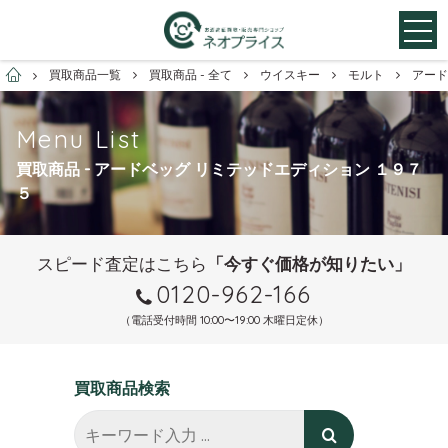
お酒買取専門店ネオプライス
買取商品一覧
買取商品 - 全て
ウイスキー
モルト
アード
Menu List
買取商品 - アードベッグ リミテッドエディション １９７
５
スピード査定はこちら
「今すぐ価格が知りたい」
0120-962-166
（電話受付時間 10:00〜19:00 木曜日定休）
買取商品検索