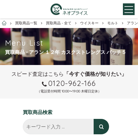
お酒買取専門店ネオプライス
買取商品一覧
買取商品 - 全て
ウイスキー
モルト
アラン
Menu List
買取商品 - アラン １２年 カスクストレングス バッチ５
スピード査定はこちら
「今すぐ価格が知りたい」
0120-962-166
（電話受付時間 10:00〜19:00 木曜日定休）
買取商品検索