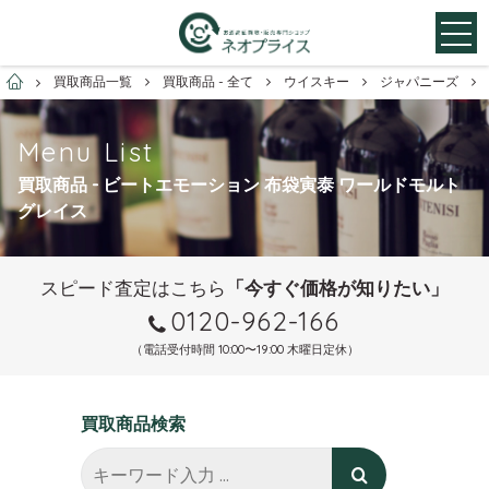
お酒買取専門店ネオプライス
買取商品一覧
買取商品 - 全て
ウイスキー
ジャパニーズ
Menu List
買取商品 - ビートエモーション 布袋寅泰 ワールドモルト
グレイス
スピード査定はこちら
「今すぐ価格が知りたい」
0120-962-166
（電話受付時間 10:00〜19:00 木曜日定休）
買取商品検索