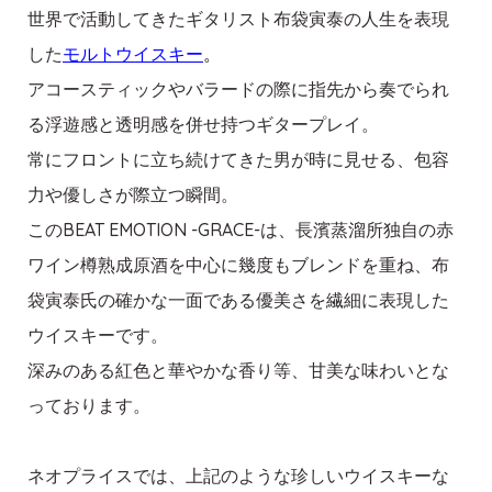
世界で活動してきたギタリスト布袋寅泰の人生を表現
した
モルト
ウイ
スキー
。
アコースティックやバラードの際に指先から奏でられ
る浮遊感と透明感を併せ持つギタープレイ。
常にフロントに立ち続けてきた男が時に見せる、包容
力や優しさが際立つ瞬間。
このBEAT EMOTION -GRACE-は、長濱蒸溜所独自の赤
ワイン樽熟成原酒を中心に幾度もブレンドを重ね、布
袋寅泰氏の確かな一面である優美さを繊細に表現した
ウイスキーです。
深みのある紅色と華やかな香り等、甘美な味わいとな
っております。
ネオプライスでは、上記のような珍しいウイスキーな