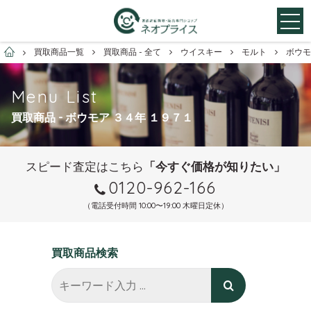
お酒買取専門店ネオプライス
買取商品一覧
買取商品 - 全て
ウイスキー
モルト
ボウモ
Menu List
買取商品 - ボウモア ３４年 １９７１
スピード査定はこちら
「今すぐ価格が知りたい」
0120-962-166
（電話受付時間 10:00〜19:00 木曜日定休）
買取商品検索