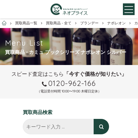
お酒買取専門店ネオプライス
買取商品一覧
買取商品 - 全て
ブランデー
ナポレオン
カ
Menu List
買取商品 - カミュ ブックシリーズ ナポレオン シルバー
スピード査定はこちら
「今すぐ価格が知りたい」
0120-962-166
（電話受付時間 10:00〜19:00 木曜日定休）
買取商品検索