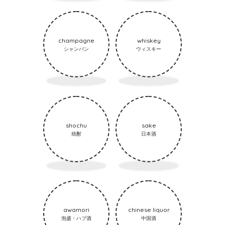
champagne
whiskey
シャンパン
ウィスキー
shochu
sake
焼酎
日本酒
awamori
chinese liquor
泡盛・ハブ酒
中国酒