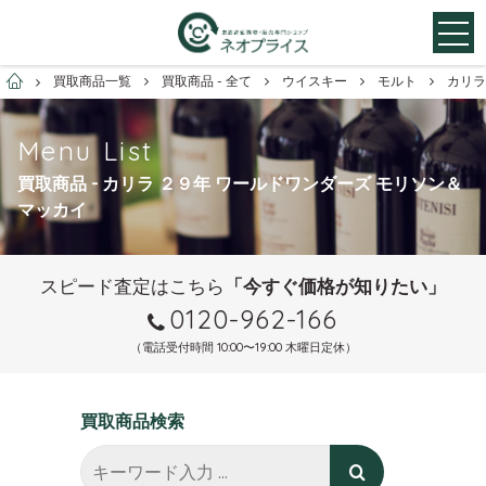
お酒買取専門店ネオプライス
買取商品一覧
買取商品 - 全て
ウイスキー
モルト
カリラ
Menu List
買取商品 - カリラ ２９年 ワールドワンダーズ モリソン＆
マッカイ
スピード査定はこちら
「今すぐ価格が知りたい」
0120-962-166
（電話受付時間 10:00〜19:00 木曜日定休）
買取商品検索