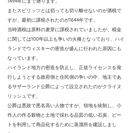
1494年にまで遡ります。
またスピリッツとは切っても切り離せないのが酒税で
すが、最初に課税されたのが1644年です。
当時酒税は原料の麦芽に課税されていましたが、税金
に関しては100年以上も争いの火種となっており、ハイ
ランドでウィスキーの密造が盛んに行われた原因にも
なっています。
ハイランド地方の密造を防止し、正規ライセンスを発
行しようとする政府側と住民側の争いの中、地主であ
るサザーランド公爵によって設立されたのがクライヌ
リッシュです。
公爵は悪政で悪名高い人物ですが、領地を統制し、小
作人の作る穀物と土地で採れる品質の低い石炭、ピー
トを利用して商品化するために蒸溜所を建設しまし