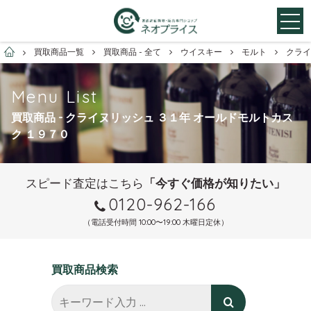
お酒買取専門店ネオプライス
買取商品一覧
買取商品 - 全て
ウイスキー
モルト
クライ
Menu List
買取商品 - クライヌリッシュ ３１年 オールドモルトカス
ク １９７０
スピード査定はこちら
「今すぐ価格が知りたい」
0120-962-166
（電話受付時間 10:00〜19:00 木曜日定休）
買取商品検索