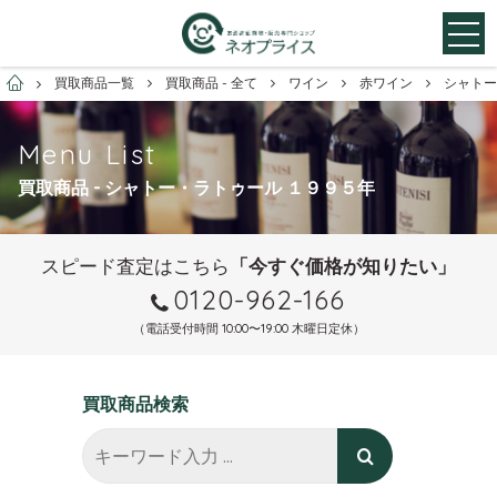
お酒買取専門店ネオプライス
買取商品一覧
買取商品 - 全て
ワイン
赤ワイン
シャトー
Menu List
買取商品 - シャトー・ラトゥール １９９５年
スピード査定はこちら
「今すぐ価格が知りたい」
0120-962-166
（電話受付時間 10:00〜19:00 木曜日定休）
買取商品検索