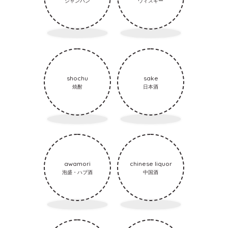
シャンパン
ウィスキー
shochu
sake
焼酎
日本酒
awamori
chinese liquor
泡盛・ハブ酒
中国酒