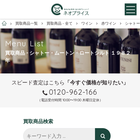
お酒買取専門店ネオプライス
買取商品一覧
買取商品 - 全て
ワイン
赤ワイン
シャトー
Menu List
買取商品 - シャトー・ムートン・ロートシルト １９８２
年
スピード査定はこちら
「今すぐ価格が知りたい」
0120-962-166
（電話受付時間 10:00〜19:00 木曜日定休）
買取商品検索