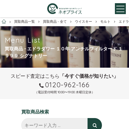
お酒買取専門店ネオプライス
買取商品一覧
買取商品 - 全て
ウイスキー
モルト
エドラ
Menu List
買取商品 - エドラダワー １０年 アンチルフィルタード １
９９９ シグナトリー
スピード査定はこちら
「今すぐ価格が知りたい」
0120-962-166
（電話受付時間 10:00〜19:00 木曜日定休）
買取商品検索