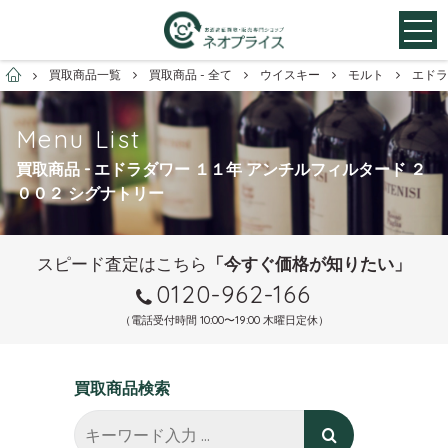
お酒買取専門店ネオプライス
買取商品一覧
買取商品 - 全て
ウイスキー
モルト
エドラ
Menu List
買取商品 - エドラダワー １１年 アンチルフィルタード ２
００２ シグナトリー
スピード査定はこちら
「今すぐ価格が知りたい」
0120-962-166
（電話受付時間 10:00〜19:00 木曜日定休）
買取商品検索