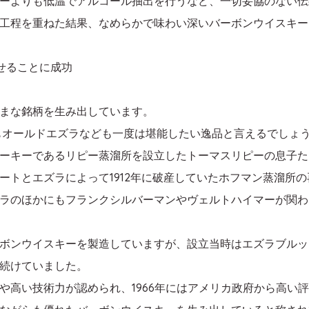
ーよりも低温でアルコール抽出を行うなど、一切妥協のない伝
工程を重ねた結果、なめらかで味わい深いバーボンウイスキー
せることに成功
まな銘柄を生み出しています。
もオールドエズラなども一度は堪能したい逸品と言えるでしょ
ーキーであるリピー蒸溜所を設立したトーマスリピーの息子た
ートとエズラによって1912年に破産していたホフマン蒸溜所
ラのほかにもフランクシルバーマンやヴェルトハイマーが関わ
ボンウイスキーを製造していますが、設立当時はエズラブルッ
続けていました。
や高い技術力が認められ、1966年にはアメリカ政府から高い