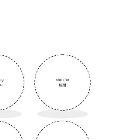
ey
shochu
キー
焼酎