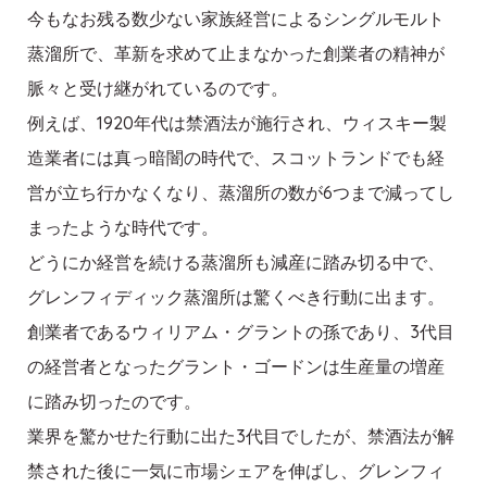
今もなお残る数少ない家族経営によるシングルモルト
蒸溜所で、革新を求めて止まなかった創業者の精神が
脈々と受け継がれているのです。
例えば、1920年代は禁酒法が施行され、ウィスキー製
造業者には真っ暗闇の時代で、スコットランドでも経
営が立ち行かなくなり、蒸溜所の数が6つまで減ってし
まったような時代です。
どうにか経営を続ける蒸溜所も減産に踏み切る中で、
グレンフィディック蒸溜所は驚くべき行動に出ます。
創業者であるウィリアム・グラントの孫であり、3代目
の経営者となったグラント・ゴードンは生産量の増産
に踏み切ったのです。
業界を驚かせた行動に出た3代目でしたが、禁酒法が解
禁された後に一気に市場シェアを伸ばし、グレンフィ