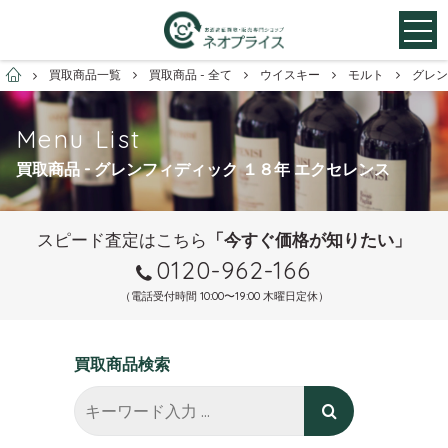
お酒買取専門店ネオプライス
買取商品一覧
買取商品 - 全て
ウイスキー
モルト
グレン
Menu List
買取商品 - グレンフィディック １８年 エクセレンス
スピード査定はこちら
「今すぐ価格が知りたい」
0120-962-166
（電話受付時間 10:00〜19:00 木曜日定休）
買取商品検索