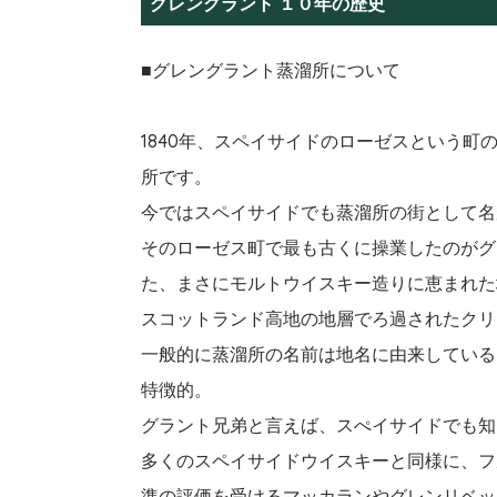
グレングラント １０年の歴史
■グレングラント蒸溜所について
1840年、スペイサイドのローゼスという
所です。
今ではスペイサイドでも蒸溜所の街として名
そのローゼス町で最も古くに操業したのがグ
た、まさにモルトウイスキー造りに恵まれた
スコットランド高地の地層でろ過されたクリ
一般的に蒸溜所の名前は地名に由来している
特徴的。
グラント兄弟と言えば、スぺイサイドでも知
多くのスペイサイドウイスキーと同様に、フ
準の評価を受けるマッカランやグレンリベッ