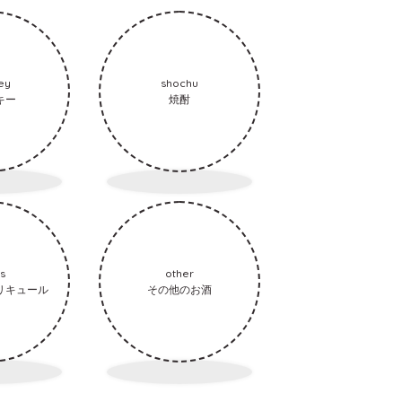
ey
shochu
キー
焼酎
ts
other
リキュール
その他のお酒