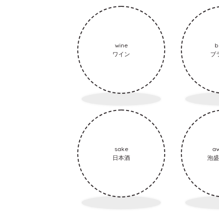
wine
b
ワイン
ブ
sake
a
日本酒
泡盛