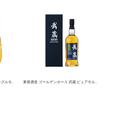
白州蒸溜所 ウイスキーショップＷ. シングルモルト NO.３ WSO-００３
東亜酒造 ゴールデンホース 武蔵 ピュアモルトウイスキー