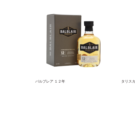
バルブレア １２年
タリスカ