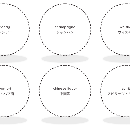
randy
champagne
whisk
ランデー
シャンパン
ウィス
wamori
chinese liquor
spiri
・ハブ酒
中国酒
スピリッツ・