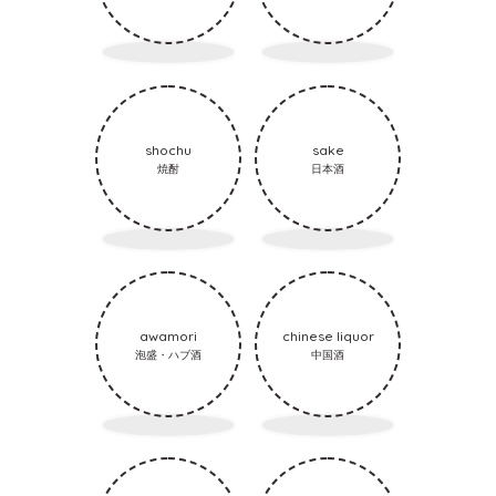
shochu
sake
焼酎
日本酒
awamori
chinese liquor
泡盛・ハブ酒
中国酒