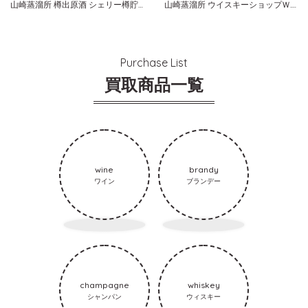
山崎蒸溜所 樽出原酒 シェリー樽貯蔵 １９９６-２００８ サントリー
山崎蒸溜所 ウイスキーショップＷ. ４th アニバーサリー ２００３
Purchase List
買取商品一覧
wine
brandy
ワイン
ブランデー
champagne
whiskey
シャンパン
ウィスキー