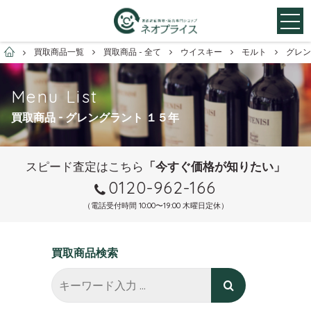
お酒買取専門店ネオプライス
買取商品一覧
買取商品 - 全て
ウイスキー
モルト
グレン
Menu List
買取商品 - グレングラント １５年
スピード査定はこちら
「今すぐ価格が知りたい」
0120-962-166
（電話受付時間 10:00〜19:00 木曜日定休）
買取商品検索