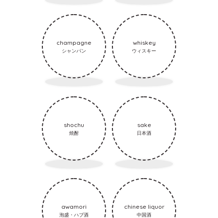
champagne
whiskey
シャンパン
ウィスキー
shochu
sake
焼酎
日本酒
awamori
chinese liquor
泡盛・ハブ酒
中国酒