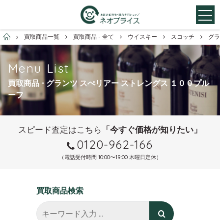
お酒買取専門店ネオプライス
買取商品一覧
買取商品 - 全て
ウイスキー
スコッチ
グラ
Menu List
買取商品 - グランツ スぺリアー ストレングス １００プル
ーフ
スピード査定はこちら
「今すぐ価格が知りたい」
0120-962-166
（電話受付時間 10:00〜19:00 木曜日定休）
買取商品検索