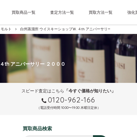
買取商品一覧
査定方法一覧
買取方法一覧
強化
モルト
白州蒸溜所 ウイスキーショップＷ. ４th アニバーサリー ２０００
 ４th アニバーサリー ２０００
スピード査定はこちら
「今すぐ価格が知りたい」
0120-962-166
（電話受付時間 10:00〜19:00 木曜日定休）
買取商品検索