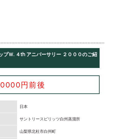
プＷ. ４th アニバーサリー ２０００のご紹
20000円前後
日本
サントリースピリッツ白州蒸溜所
山梨県北杜市白州町