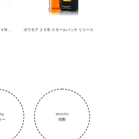
マルス 天体観測シリーズ３ｒｄ火星 ２４年 シェリーカスク＃１５７
ボウモア ２５年 スモールバッチ リリース
ey
shochu
キー
焼酎