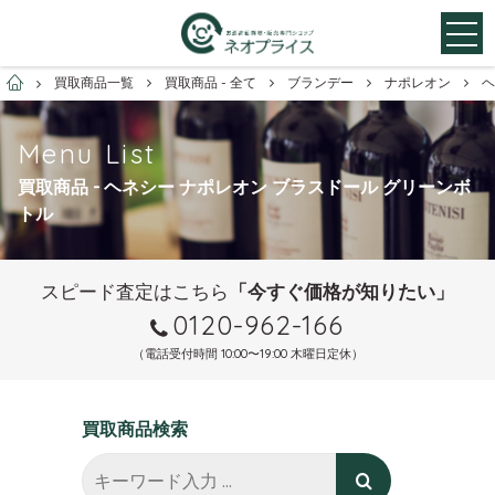
お酒買取専門店ネオプライス
買取商品一覧
買取商品 - 全て
ブランデー
ナポレオン
ヘ
Menu List
買取商品 - ヘネシー ナポレオン ブラスドール グリーンボ
トル
スピード査定はこちら
「今すぐ価格が知りたい」
0120-962-166
（電話受付時間 10:00〜19:00 木曜日定休）
買取商品検索