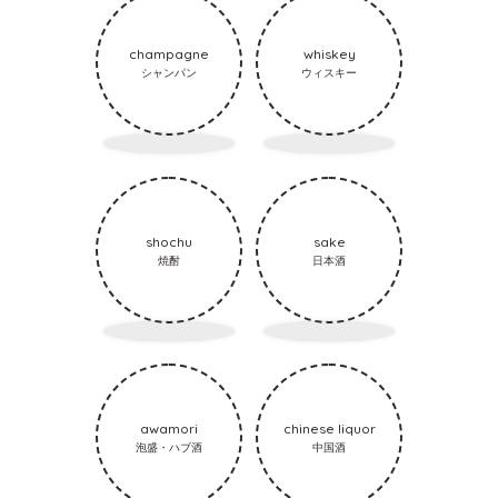
champagne
whiskey
シャンパン
ウィスキー
shochu
sake
焼酎
日本酒
awamori
chinese liquor
泡盛・ハブ酒
中国酒