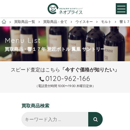
お酒買取専門店ネオプライス
買取商品一覧
買取商品 - 全て
ウイスキー
モルト
響１７
Menu List
買取商品 - 響１７年 意匠ボトル 鳳凰 サントリー
スピード査定はこちら
「今すぐ価格が知りたい」
0120-962-166
（電話受付時間 10:00〜19:00 木曜日定休）
買取商品検索