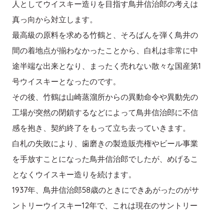
人としてウイスキー造りを目指す鳥井信治郎の考えは
真っ向から対立します。
最高級の原料を求める竹鶴と、そろばんを弾く鳥井の
間の着地点が揃わなかったことから、白札は非常に中
途半端な出来となり、まったく売れない散々な国産第1
号ウイスキーとなったのです。
その後、竹鶴は山崎蒸溜所からの異動命令や異動先の
工場が突然の閉鎖するなどによって鳥井信治郎に不信
感を抱き、契約終了をもって立ち去っていきます。
白札の失敗により、歯磨きの製造販売権やビール事業
を手放すことになった鳥井信治郎でしたが、めげるこ
となくウイスキー造りを続けます。
1937年、鳥井信治郎58歳のときにできあがったのがサ
ントリーウイスキー12年で、これは現在のサントリー