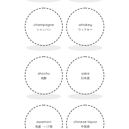
champagne
whiskey
シャンパン
ウィスキー
shochu
sake
焼酎
日本酒
awamori
chinese liquor
泡盛・ハブ酒
中国酒