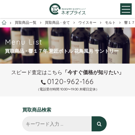
お酒買取専門店ネオプライス
買取商品一覧
買取商品 - 全て
ウイスキー
モルト
響１７
Menu List
買取商品 - 響１７年 意匠ボトル 花鳥風月 サントリー
スピード査定はこちら
「今すぐ価格が知りたい」
0120-962-166
（電話受付時間 10:00〜19:00 木曜日定休）
買取商品検索