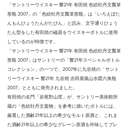
「サントリーウイスキー 響21年 有田焼 色絵牡丹文瓢箪
形瓶 2007」の「色絵牡丹文瓢箪形瓶」は「いろえぼた
んもんひょうたんがたびん」と読み、文字通りひょう
たん型をした有田焼の磁器をウイスキーボトルに使用
しているのが特徴です。
「サントリーウイスキー 響21年 有田焼 色絵牡丹文瓢箪
形瓶 2007」はサントリーの「響21年スペシャルボトル
コレクション」の一つで、2007年に九谷焼の「サント
リーウイスキー 響21年 九谷焼 吉田屋風山水図六角瓶
2007」とともに発売されました。
有田焼の名門「岩尾對山窯」が、サントリー美術館所
蔵の「色絵牡丹文蓋物」を参考に描いたボトルには、
厳選した酒齢21年以上の希少なモルト原酒と、これま
た酒齢21年以上の希少なグレーン原酒を吟味してブレ