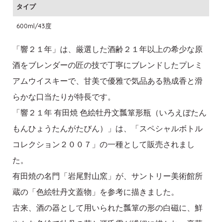
タイプ
600ml/43度
「響２１年」は、厳選した酒齢２１年以上の希少な原
酒をブレンダーの匠の技で丁寧にブレンドしたプレミ
アムウイスキーで、甘美で優雅で気品ある熟成香と滑
らかな口当たりが特長です。
「響２１年 有田焼 色絵牡丹文瓢箪形瓶（いろえぼたん
もんひょうたんがたびん）」は、「スペシャルボトル
コレクション２００７」の一種として販売されまし
た。
有田焼の名門「岩尾對山窯」が、サントリー美術館所
蔵の「色絵牡丹文蓋物」を参考に描きました。
古来、酒の器として用いられた瓢箪の形の白磁に、鮮