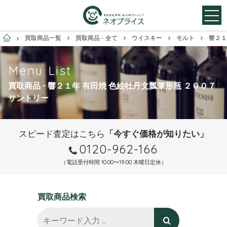
お酒買取専門店ネオプライス
買取商品一覧
買取商品 - 全て
ウイスキー
モルト
響２１
Menu List
買取商品 - 響２１年 有田焼 色絵牡丹文瓢箪形瓶 ２００７
サントリー
スピード査定はこちら
「今すぐ価格が知りたい」
0120-962-166
（電話受付時間 10:00〜19:00 木曜日定休）
買取商品検索