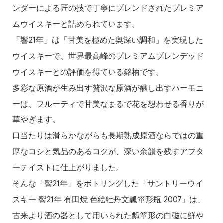
ンダーによる匠の技で丁寧にブレンドされたプレミア
ムウイスキーと詰められています。
「響21年」は「甘美を極めた奥深い調和」を実現した
ウイスキーで、世界最高峰のプレミアムブレンデッド
ウイスキーとの評価を得ている銘柄です。
多彩な原酒が生み出す贅沢な原酒が醸し出すハーモニ
ーは、フルーティで甘美なまるで花を想わせる香りが
華やぎます。
口当たりは滑らかながらも長期熟成原酒ならではの重
厚なコシと気品のあるコクが、深い余韻を残すアフタ
ーテイストに仕上がりました。
そんな「響21年」をボトリングした「サントリーウイ
スキー 響21年 有田焼 色絵牡丹文瓢箪形瓶 2007」は、
古来より酒の器として用いられた瓢箪形の白磁に鮮や