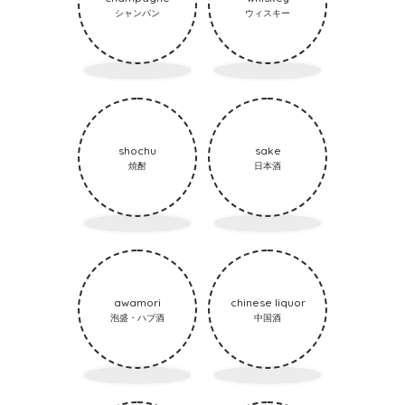
シャンパン
ウィスキー
shochu
sake
焼酎
日本酒
awamori
chinese liquor
泡盛・ハブ酒
中国酒