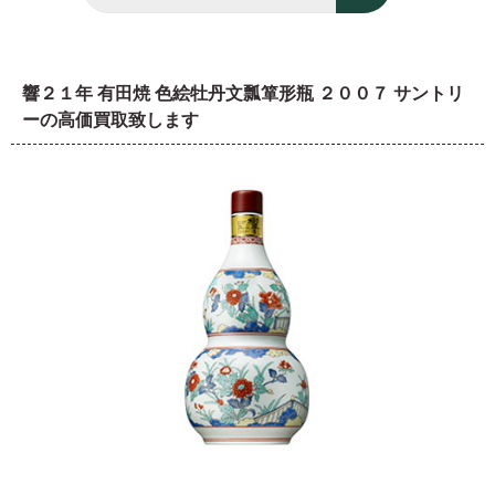
響２１年 有田焼 色絵牡丹文瓢箪形瓶 ２００７ サントリ
ーの高価買取致します