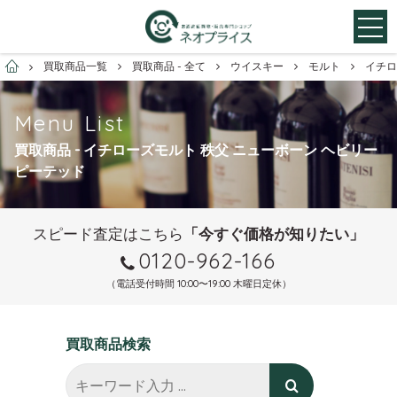
お酒買取専門店ネオプライス
買取商品一覧
買取商品 - 全て
ウイスキー
モルト
イチロ
Menu List
買取商品 - イチローズモルト 秩父 ニューボーン ヘビリー
ピーテッド
スピード査定はこちら
「今すぐ価格が知りたい」
0120-962-166
（電話受付時間 10:00〜19:00 木曜日定休）
買取商品検索