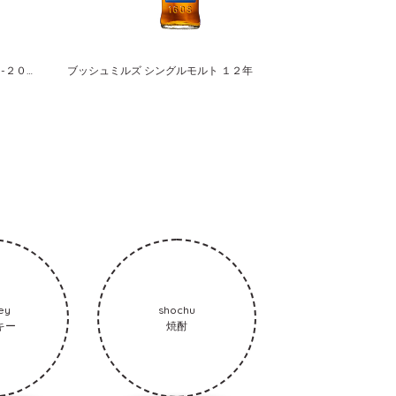
オーナーズカスク 山崎蒸溜所 １９９３-２００８ バーレル サントリーシングルカスクウイスキー
ブッシュミルズ シングルモルト １２年
ey
shochu
キー
焼酎