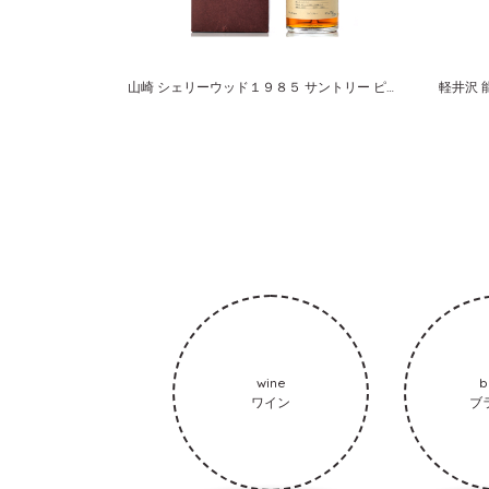
山崎 シェリーウッド１９８５ サントリー ピュアモルト
軽井沢 
wine
b
ワイン
ブ