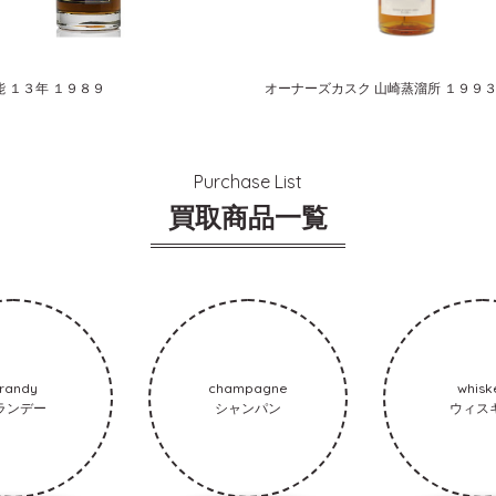
能 １３年 １９８９
Purchase List
買取商品一覧
randy
champagne
whisk
ランデー
シャンパン
ウィス