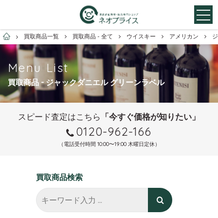
お酒買取専門店ネオプライス
買取商品一覧
買取商品 - 全て
ウイスキー
アメリカン
ジ
Menu List
買取商品 - ジャックダニエル グリーンラベル
スピード査定はこちら
「今すぐ価格が知りたい」
0120-962-166
（電話受付時間 10:00〜19:00 木曜日定休）
買取商品検索