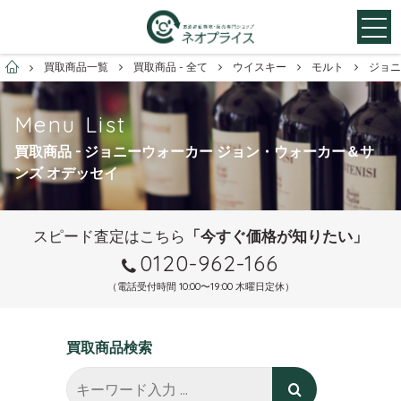
お酒買取専門店ネオプライス
買取商品一覧
買取商品 - 全て
ウイスキー
モルト
ジョニ
Menu List
買取商品 - ジョニーウォーカー ジョン・ウォーカー＆サ
ンズ オデッセイ
スピード査定はこちら
「今すぐ価格が知りたい」
0120-962-166
（電話受付時間 10:00〜19:00 木曜日定休）
買取商品検索