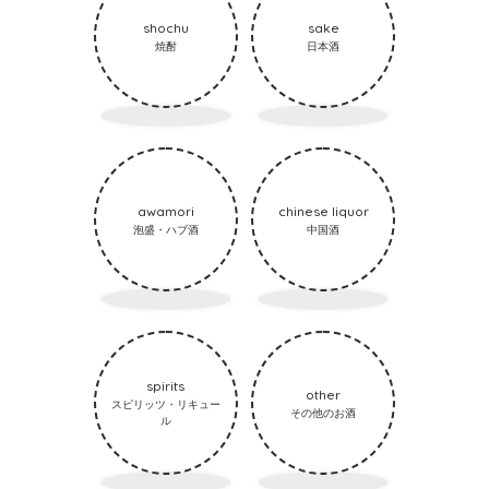
shochu
sake
焼酎
日本酒
awamori
chinese liquor
泡盛・ハブ酒
中国酒
spirits
other
スピリッツ・リキュー
その他のお酒
ル