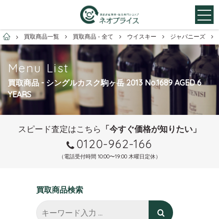
お酒買取専門店ネオプライス
買取商品一覧
買取商品 - 全て
ウイスキー
ジャパニーズ
Menu List
買取商品 - シングルカスク駒ヶ岳 2013 No.1689 AGED 6
YEARS
スピード査定はこちら
「今すぐ価格が知りたい」
0120-962-166
（電話受付時間 10:00〜19:00 木曜日定休）
買取商品検索