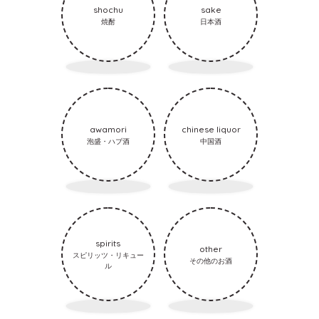
shochu
sake
焼酎
日本酒
awamori
chinese liquor
泡盛・ハブ酒
中国酒
spirits
other
スピリッツ・リキュー
その他のお酒
ル