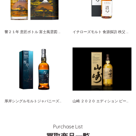
響２１年 意匠ボトル 富士風雲図 サントリー
イチローズモルト 食源探訪 秩父 ２０１８S シングルモルト
厚岸シングルモルトジャパニーズウイスキー立秋（りっしゅう）
山崎 ２０２０ エディション ピーテッドモルト シングルモルトウイスキー 数量限定品
Purchase List