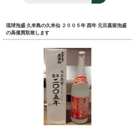
琉球泡盛 久米島の久米仙 ２００５年 酉年 元旦蒸留泡盛
の高価買取致します