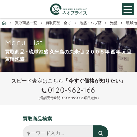
お酒買取専門店ネオプライス
買取商品一覧
買取商品 - 全て
泡盛・ハブ酒
泡盛
琉球泡
Menu List
買取商品 - 琉球泡盛 久米島の久米仙 ２００５年 酉年 元旦
蒸留泡盛
スピード査定はこちら
「今すぐ価格が知りたい」
0120-962-166
（電話受付時間 10:00〜19:00 木曜日定休）
買取商品検索