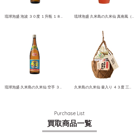
琉球泡盛 泡波 ３０度 １升瓶 １８００ｍｌ
琉球泡盛 久米島の久米仙 真南風（まふぇー） 琉球ガラス 赤
琉球泡盛 久米島の久米仙 空手 ３０度 １８００ｍｌ
久米島の久米仙 壷入り ４３度 三升壺 ５４００ｍｌ
Purchase List
買取商品一覧