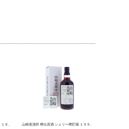
カリラ ３０年 エクスクルーシヴモルツ １９８０
山崎蒸溜所 樽出原酒 シェリー樽貯蔵 １９９５-２００７ サントリー