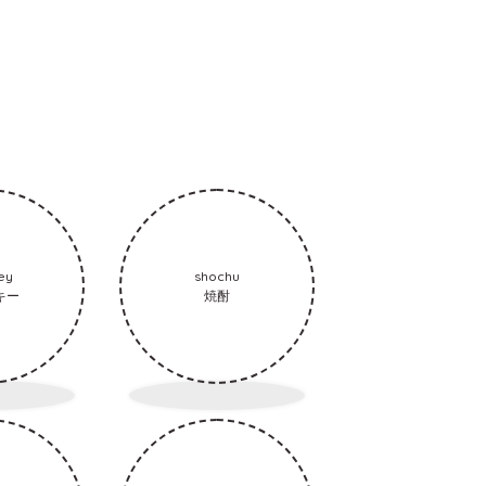
ey
shochu
キー
焼酎