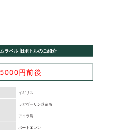
ームラベル 旧ボトルのご紹介
75000円前後
イギリス
ラガヴーリン蒸留所
アイラ島
ポートエレン