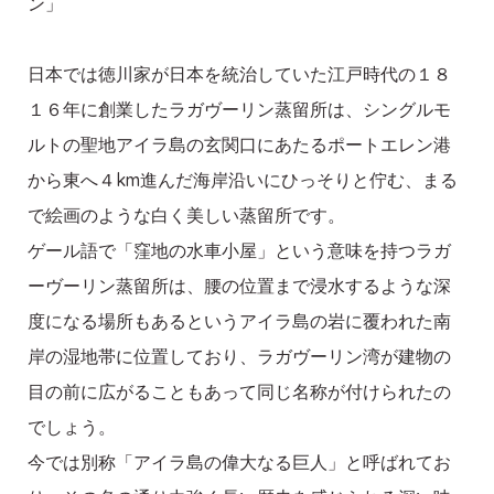
ン」
日本では徳川家が日本を統治していた江戸時代の１８
１６年に創業したラガヴーリン蒸留所は、シングルモ
ルトの聖地アイラ島の玄関口にあたるポートエレン港
から東へ４km進んだ海岸沿いにひっそりと佇む、まる
で絵画のような白く美しい蒸留所です。
ゲール語で「窪地の水車小屋」という意味を持つラガ
ーヴーリン蒸留所は、腰の位置まで浸水するような深
度になる場所もあるというアイラ島の岩に覆われた南
岸の湿地帯に位置しており、ラガヴーリン湾が建物の
目の前に広がることもあって同じ名称が付けられたの
でしょう。
今では別称「アイラ島の偉大なる巨人」と呼ばれてお