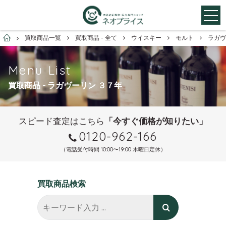
お酒買取専門店ネオプライス
買取商品一覧
買取商品 - 全て
ウイスキー
モルト
ラガヴ
Menu List
買取商品 - ラガヴーリン ３７年
スピード査定はこちら
「今すぐ価格が知りたい」
0120-962-166
（電話受付時間 10:00〜19:00 木曜日定休）
買取商品検索