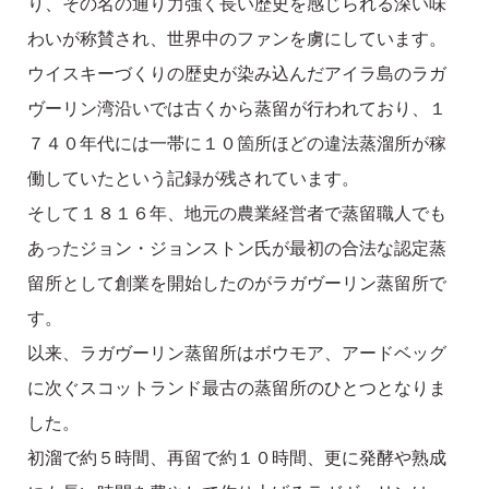
り、その名の通り力強く長い歴史を感じられる深い味
わいが称賛され、世界中のファンを虜にしています。
ウイスキーづくりの歴史が染み込んだアイラ島のラガ
ヴーリン湾沿いでは古くから蒸留が行われており、１
７４０年代には一帯に１０箇所ほどの違法蒸溜所が稼
働していたという記録が残されています。
そして１８１６年、地元の農業経営者で蒸留職人でも
あったジョン・ジョンストン氏が最初の合法な認定蒸
留所として創業を開始したのがラガヴーリン蒸留所で
す。
以来、ラガヴーリン蒸留所はボウモア、アードベッグ
に次ぐスコットランド最古の蒸留所のひとつとなりま
した。
初溜で約５時間、再留で約１０時間、更に発酵や熟成