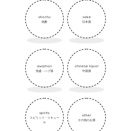
shochu
sake
焼酎
日本酒
awamori
chinese liquor
泡盛・ハブ酒
中国酒
spirits
other
スピリッツ・リキュー
その他のお酒
ル