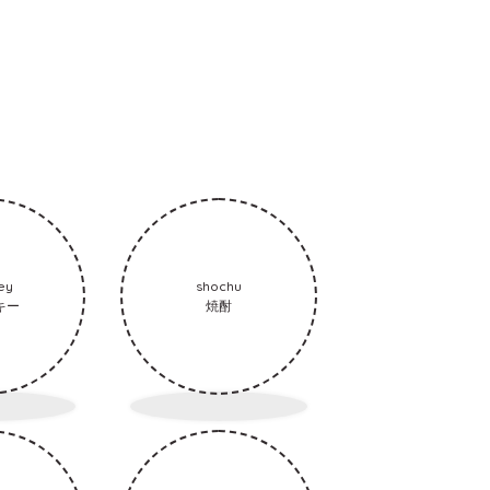
ey
shochu
キー
焼酎