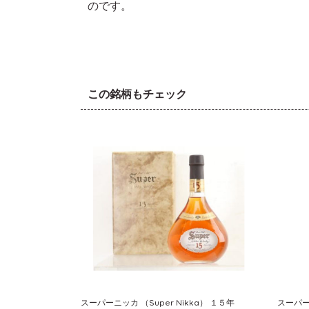
のです。
この銘柄もチェック
スーパーニッカ （Super Nikka） １５年
スーパーニ