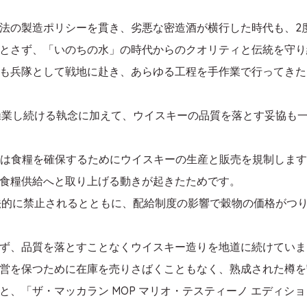
法の製造ポリシーを貫き、劣悪な密造酒が横行した時代も、2
とさず、「いのちの水」の時代からのクオリティと伝統を守り
も兵隊として戦地に赴き、あらゆる工程を手作業で行ってきた
操業し続ける執念に加えて、ウイスキーの品質を落とす妥協も
政府は食糧を確保するためにウイスキーの生産と販売を規制しま
食糧供給へと取り上げる動きが起きたためです。
溜は法的に禁止されるとともに、配給制度の影響で穀物の価格が
ず、品質を落とすことなくウイスキー造りを地道に続けていま
営を保つために在庫を売りさばくこともなく、熟成された樽を
と、「ザ・マッカラン MOP マリオ・テスティーノ エディシ