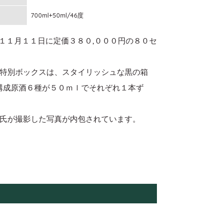
700ml+50ml/46度
０１４年１１月１１日に定価３８０,０００円の８０セ
特別ボックスは、スタイリッシュな黒の箱
構成原酒６種が５０ｍｌでそれぞれ１本ず
氏が撮影した写真が内包されています。