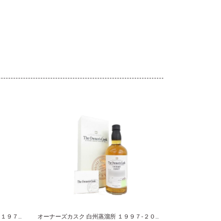
アードベッグ リミテッドエディション １９７５
オーナーズカスク 白州蒸溜所 １９９７-２００９ ホグスヘッド サントリーシングルカスクウイスキー