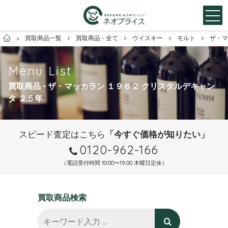
お酒買取専門店ネオプライス
買取商品一覧
買取商品 - 全て
ウイスキー
モルト
ザ・マ
Menu List
買取商品 - ザ・マッカラン １９６２ クリスタルデキャン
タ ２５年
スピード査定はこちら
「今すぐ価格が知りたい」
0120-962-166
（電話受付時間 10:00〜19:00 木曜日定休）
買取商品検索