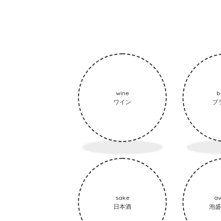
wine
b
ワイン
ブ
sake
a
日本酒
泡盛