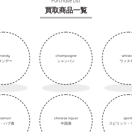
Purchase List
買取商品一覧
randy
champagne
whisk
ランデー
シャンパン
ウィス
wamori
chinese liquor
spiri
・ハブ酒
中国酒
スピリッツ・