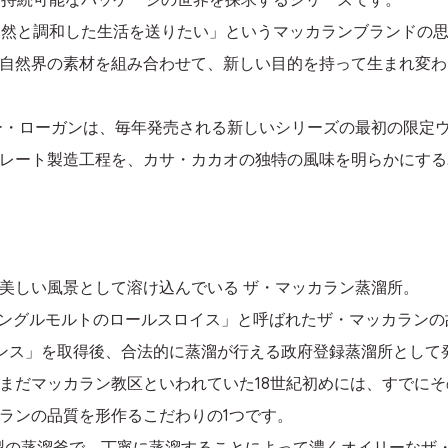
「自然と調和した生活を送りたい」というマッカランブランドの
自然界の素材を組み合わせて、新しい目的を持って生まれ変わ
ー・ローガンは、毎年発売される新しいシリーズの最初の限定
レート製造工程を、カサ・カカオの独特の風味を明らかにする
美しい風景として溶け込んでいる ザ・マッカラン蒸溜所。
「シングルモルトのロールスロイス」と呼ばれたザ・マッカラン
イセンス」を取得後、合法的に蒸溜が行える政府登録蒸溜所とし
まだマッカラン教区といわれていた18世紀初めには、すでに
ランの品質を形作るこだわりの1つです。
製の蒸溜釜で、丁寧に蒸溜することによって濃くオイリーなザ