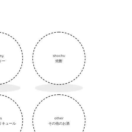
ey
shochu
キー
焼酎
ts
other
リキュール
その他のお酒