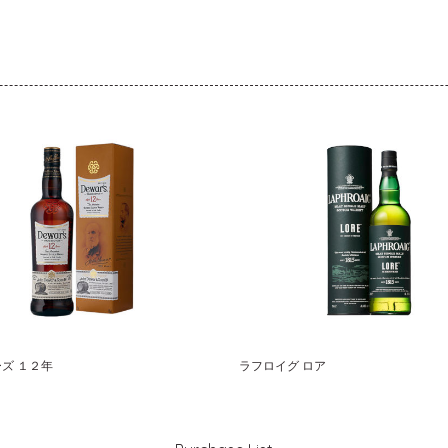
ズ １２年
ラフロイグ ロア