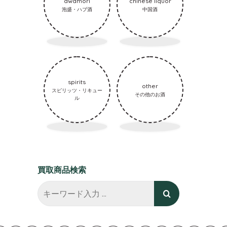
awamori
chinese liquor
泡盛・ハブ酒
中国酒
spirits
other
スピリッツ・リキュー
その他のお酒
ル
買取商品検索