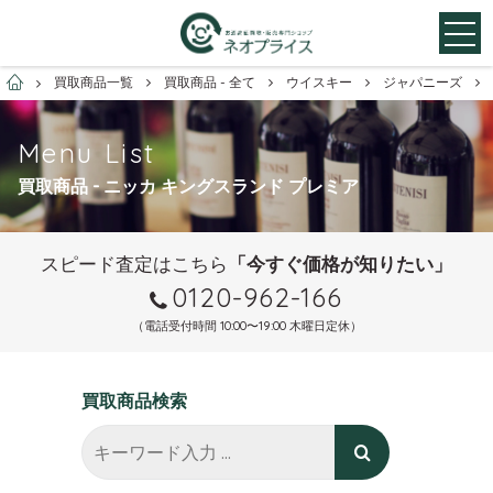
お酒買取専門店ネオプライス
買取商品一覧
買取商品 - 全て
ウイスキー
ジャパニーズ
Menu List
買取商品 - ニッカ キングスランド プレミア
スピード査定はこちら
「今すぐ価格が知りたい」
0120-962-166
（電話受付時間 10:00〜19:00 木曜日定休）
買取商品検索