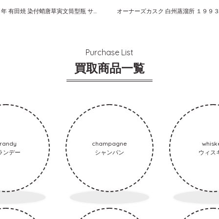
白州１２年 有田焼 染付蛸唐草寅文筒型瓶 サントリー スペシャルボトルコレクション ピュアモルト
Purchase List
買取商品一覧
randy
champagne
whisk
ランデー
シャンパン
ウィス