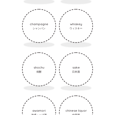
champagne
whiskey
シャンパン
ウィスキー
shochu
sake
焼酎
日本酒
awamori
chinese liquor
泡盛・ハブ酒
中国酒