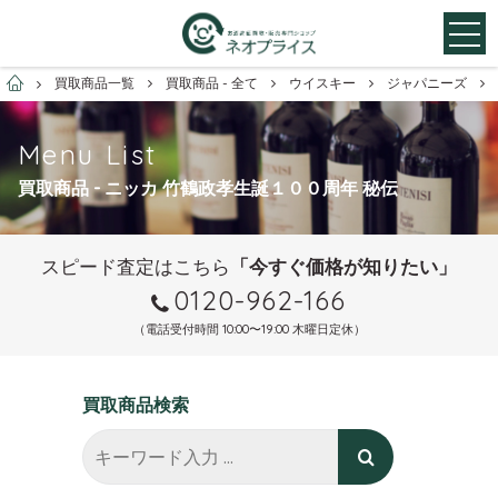
お酒買取専門店ネオプライス
買取商品一覧
買取商品 - 全て
ウイスキー
ジャパニーズ
Menu List
買取商品 - ニッカ 竹鶴政孝生誕１００周年 秘伝
スピード査定はこちら
「今すぐ価格が知りたい」
0120-962-166
（電話受付時間 10:00〜19:00 木曜日定休）
買取商品検索