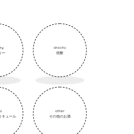
ey
shochu
キー
焼酎
ts
other
リキュール
その他のお酒