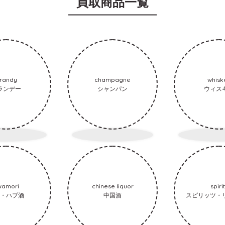
買取商品一覧
randy
champagne
whisk
ランデー
シャンパン
ウィス
wamori
chinese liquor
spiri
・ハブ酒
中国酒
スピリッツ・