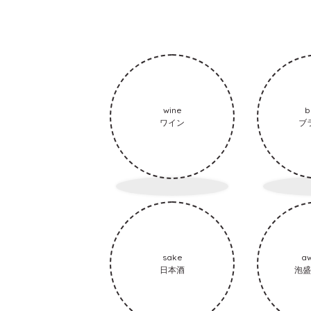
wine
b
ワイン
ブ
sake
a
日本酒
泡盛