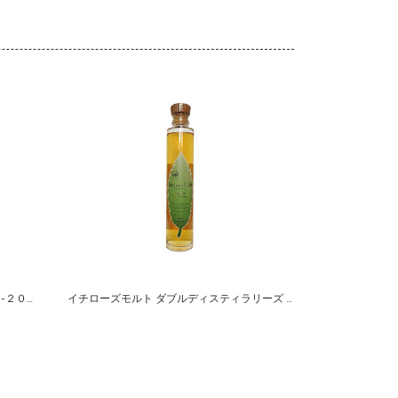
オーナーズカスク 山崎蒸溜所 １９９５-２００８ ホグスヘッド サントリーシングルカスクウイスキー
イチローズモルト ダブルディスティラリーズ リーフラベル ２００ｍｌ