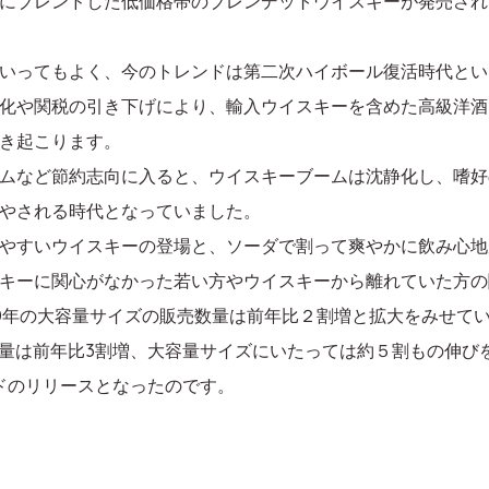
にブレンドした低価格帯のブレンデットウイスキーが発売され
いってもよく、今のトレンドは第二次ハイボール復活時代とい
化や関税の引き下げにより、輸入ウイスキーを含めた高級洋酒
き起こります。
ムなど節約志向に入ると、ウイスキーブームは沈静化し、嗜好
やされる時代となっていました。
やすいウイスキーの登場と、ソーダで割って爽やかに飲み心地
キーに関心がなかった若い方やウイスキーから離れていた方の
10年の大容量サイズの販売数量は前年比２割増と拡大をみせて
売数量は前年比3割増、大容量サイズにいたっては約５割もの伸
ルドのリリースとなったのです。