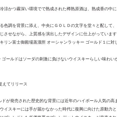
冷涼かつ霧深い環境でで熟成された樽熟原酒は、熟成香の中に
る色調を背景に添え、中央にＧＯＬＤの文字を堂々と配して、
じさせながら、上質感を演出したデザインに仕上がっています
キリン富士御殿場蒸溜所 オーシャンラッキー ゴールド１に対
ー ゴールドはソーダの刺激に負けないウイスキーらしい味わい
捉えてリリース
ールドが発売された歴史的な背景には近年のハイボール人気の高
ウイスキーには手が届かなかった時代に復興に向けた原動力と