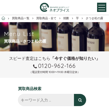
お酒買取専門店ネオプライス
買取商品一覧
買取商品 - 全て
焼酎
芋
さつま松の露
Menu List
買取商品 - さつま松の露
スピード査定はこちら
「今すぐ価格が知りたい」
0120-962-166
（電話受付時間 10:00〜19:00 木曜日定休）
買取商品検索