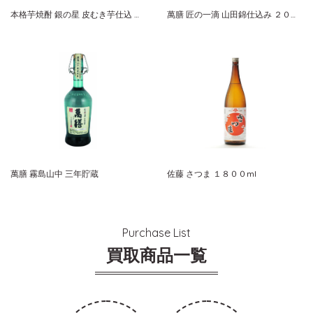
本格芋焼酎 銀の星 皮むき芋仕込 限定品
萬膳 匠の一滴 山田錦仕込み ２００６
萬膳 霧島山中 三年貯蔵
佐藤 さつま １８００ml
Purchase List
買取商品一覧