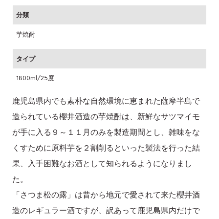
分類
芋焼酎
タイプ
1800ml/25度
鹿児島県内でも素朴な自然環境に恵まれた薩摩半島で
造られている櫻井酒造の芋焼酎は、新鮮なサツマイモ
が手に入る９～１１月のみを製造期間とし、雑味をな
くすために原料芋を２割削るといった製法を行った結
果、入手困難なお酒として知られるようになりまし
た。
「さつま松の露」は昔から地元で愛されて来た櫻井酒
造のレギュラー酒ですが、訳あって鹿児島県内だけで