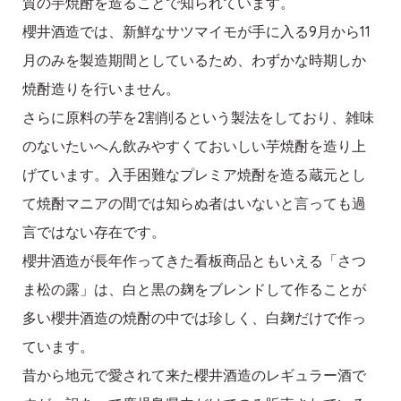
質の芋焼酎を造ることで知られています。
櫻井酒造では、新鮮なサツマイモが手に入る9月から11
月のみを製造期間としているため、わずかな時期しか
焼酎造りを行いません。
さらに原料の芋を2割削るという製法をしており、雑味
のないたいへん飲みやすくておいしい芋焼酎を造り上
げています。入手困難なプレミア焼酎を造る蔵元とし
て焼酎マニアの間では知らぬ者はいないと言っても過
言ではない存在です。
櫻井酒造が長年作ってきた看板商品ともいえる「さつ
ま松の露」は、白と黒の麹をブレンドして作ることが
多い櫻井酒造の焼酎の中では珍しく、白麹だけで作っ
ています。
昔から地元で愛されて来た櫻井酒造のレギュラー酒で