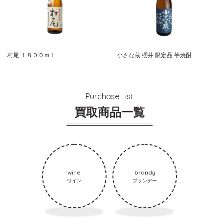
村尾 １８００ｍｌ
小さな蔵 櫻井 限定品 芋焼酎
Purchase List
買取商品一覧
wine
brandy
ワイン
ブランデー