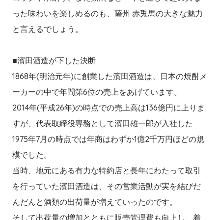
った味わいを楽しめるのも、薩州 赤兎馬の大きな魅力
と言えるでしょう。
■濱田酒造が下した決断
1868年(明治元年)に創業した濱田酒造は、日本の焼酎メ
ーカーの中で年間第6位の売上をあげています。
2014年(平成26年)の時点での売上高は136億円に上りま
すが、代表取締役専務として濱田雄一郎が入社した
1975年7月の時点では年商はわずか1億2千万円ほどの規
模でした。
当時、地元にある有力な特約店と長年にわたって取引
を行っていた濱田酒造は、その営業活動が実を結びだ
んだんと酒類の出荷量が増えていったのです。
そして出荷量の増加とともに販売管理費も向上し、着