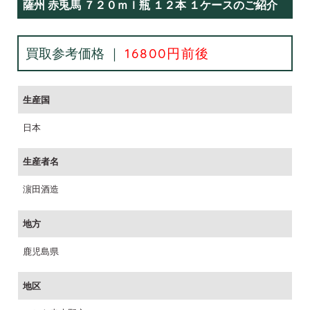
薩州 赤兎馬 ７２０ｍｌ瓶 １２本 １ケースのご紹介
買取参考価格 ｜
16800円前後
生産国
日本
生産者名
濵田酒造
地方
鹿児島県
地区