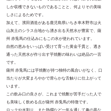
しか収穫できないものであることと、何よりその美味
しさによるためです。
加えて、濱田酒造がある鹿児島県いちき串木野市は火
山灰土のシラス台地から湧き出る天然水が豊富で、薩
州 赤兎馬の仕込みにもこの水が使われています。
自然の恵みをいっぱい受けて育った黄金千貫と、透き
通った天然水が作り出す芋焼酎の味わいは絶品の一言
です。
薩州 赤兎馬には芋焼酎が持つ独特の風合いがなく、口
当たりが大変まろやかで滑らかな舌触りに仕上がって
います。
この飲み口の良さが、これまで焼酎が苦手だった人で
も美味しく飲める点が薩州 赤兎馬の特徴です。
ロックや水割り、また熱燗など一年を通して趣の異な