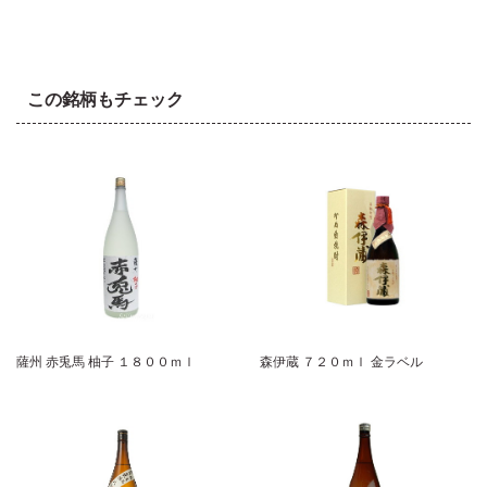
この銘柄もチェック
薩州 赤兎馬 柚子 １８００ｍｌ
森伊蔵 ７２０ｍｌ 金ラベル