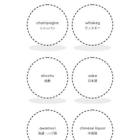
champagne
whiskey
シャンパン
ウィスキー
shochu
sake
焼酎
日本酒
awamori
chinese liquor
泡盛・ハブ酒
中国酒