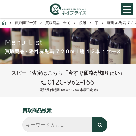
お酒買取専門店ネオプライス
買取商品一覧
買取商品 - 全て
焼酎
芋
薩州 赤兎馬 ７２
Menu List
買取商品 - 薩州 赤兎馬 ７２０ｍｌ瓶 １２本 １ケース
スピード査定はこちら
「今すぐ価格が知りたい」
0120-962-166
（電話受付時間 10:00〜19:00 木曜日定休）
買取商品検索