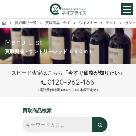
お酒買取専門店ネオプライス
買取商品一覧
買取商品 - 全て
ウイスキー
モルト
サント
Menu List
買取商品 - サントリーレッド ６４０ｍｌ
スピード査定はこちら
「今すぐ価格が知りたい」
0120-962-166
（電話受付時間 10:00〜19:00 木曜日定休）
買取商品検索