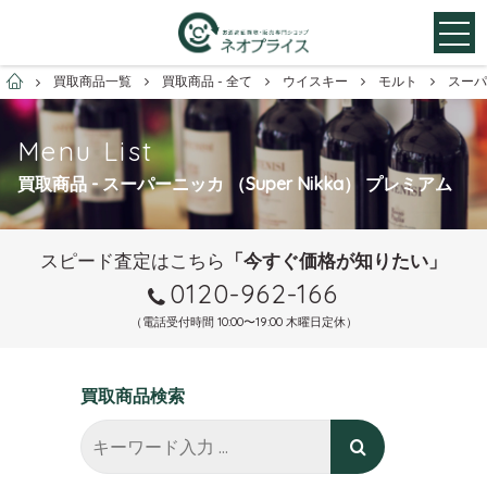
お酒買取専門店ネオプライス
買取商品一覧
買取商品 - 全て
ウイスキー
モルト
スーパ
Menu List
買取商品 - スーパーニッカ （Super Nikka） プレミアム
スピード査定はこちら
「今すぐ価格が知りたい」
0120-962-166
（電話受付時間 10:00〜19:00 木曜日定休）
買取商品検索