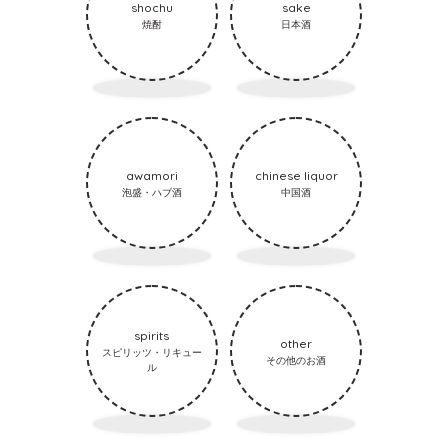
shochu
sake
焼酎
日本酒
awamori
chinese liquor
泡盛・ハブ酒
中国酒
spirits
other
スピリッツ・リキュー
その他のお酒
ル