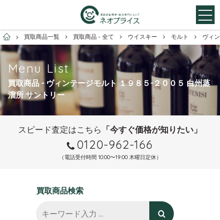
お酒買取専門店ネオプライス
買取商品一覧
買取商品 - 全て
ウイスキー
モルト
ヴィン
Menu List
買取商品 - ヴィンテージモルト １９８５-２００５ 白州蒸
溜所 サントリー
スピード査定はこちら
「今すぐ価格が知りたい」
0120-962-166
（電話受付時間 10:00〜19:00 木曜日定休）
買取商品検索