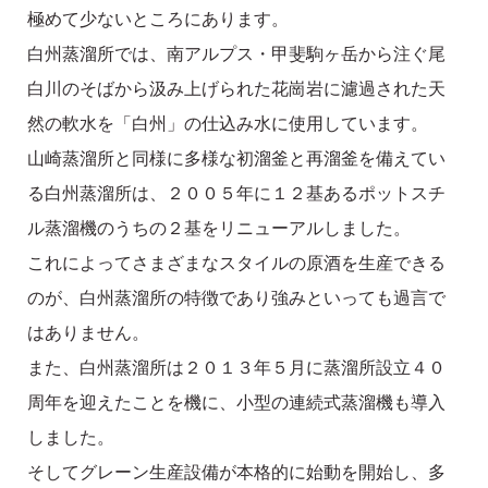
極めて少ないところにあります。
白州蒸溜所では、南アルプス・甲斐駒ヶ岳から注ぐ尾
白川のそばから汲み上げられた花崗岩に濾過された天
然の軟水を「白州」の仕込み水に使用しています。
山崎蒸溜所と同様に多様な初溜釜と再溜釜を備えてい
る白州蒸溜所は、２００５年に１２基あるポットスチ
ル蒸溜機のうちの２基をリニューアルしました。
これによってさまざまなスタイルの原酒を生産できる
のが、白州蒸溜所の特徴であり強みといっても過言で
はありません。
また、白州蒸溜所は２０１３年５月に蒸溜所設立４０
周年を迎えたことを機に、小型の連続式蒸溜機も導入
しました。
そしてグレーン生産設備が本格的に始動を開始し、多