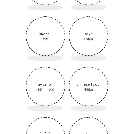
shochu
sake
焼酎
日本酒
awamori
chinese liquor
泡盛・ハブ酒
中国酒
spirits