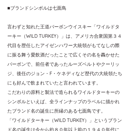
■ブランドシンボルは七面鳥
言わずと知れた王道バーボンウイスキー「ワイルドタ
ーキー（WILD TURKEY）」は、アメリカ合衆国第３４
代目を歴任したアイゼンハワー大統領がもてなしの際
に振る舞う愛飲酒だったことで広くその名を轟かせた
バーボンで、前任者であったルーズベルトやクーリッ
ジ、後任のジョン・F・ケネディなど歴代の大統領たち
にも好んで飲まれていたと言われています。
こだわりの原料と製法で造られるワイルドターキーの
シンボルといえば、全ラインナップのラベルに描かれ
たブランド名の誕生に所縁のある七面鳥です。
「ワイルドターキー（WILD TURKEY）」というブラン
ド名の誕生は今から約８０年以上前の１９４０年代に