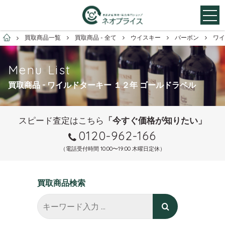
お酒買取専門店ネオプライス
買取商品一覧
買取商品 - 全て
ウイスキー
バーボン
ワイ
Menu List
買取商品 - ワイルドターキー １２年 ゴールドラベル
スピード査定はこちら
「今すぐ価格が知りたい」
0120-962-166
（電話受付時間 10:00〜19:00 木曜日定休）
買取商品検索