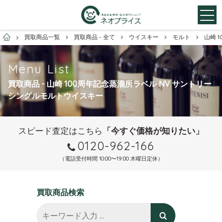
お酒買取専門店ネオプライス
買取商品一覧
買取商品 - 全て
ウイスキー
モルト
山崎 
Menu List
買取商品 - 山崎 100周年記念蒸溜所ラベル NV サントリー
シングルモルトウイスキー
スピード査定はこちら
「今すぐ価格が知りたい」
0120-962-166
（電話受付時間 10:00〜19:00 木曜日定休）
買取商品検索