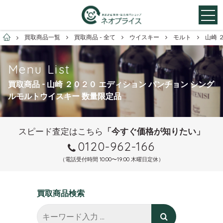
お酒買取専門店ネオプライス
買取商品一覧
買取商品 - 全て
ウイスキー
モルト
山崎 
Menu List
買取商品 - 山崎 ２０２０ エディション パンチョン シング
ルモルトウイスキー 数量限定品
スピード査定はこちら
「今すぐ価格が知りたい」
0120-962-166
（電話受付時間 10:00〜19:00 木曜日定休）
買取商品検索