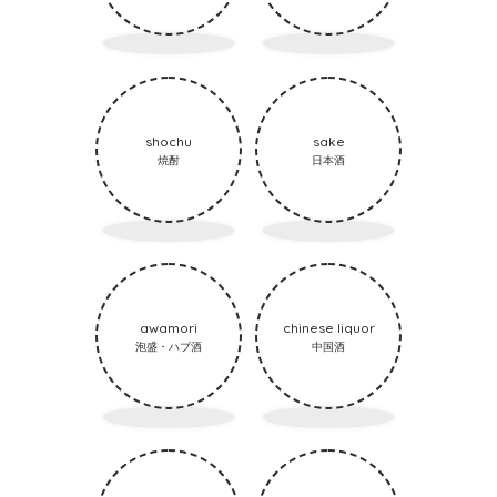
shochu
sake
焼酎
日本酒
awamori
chinese liquor
泡盛・ハブ酒
中国酒