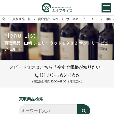
お酒買取専門店ネオプライス
買取商品一覧
買取商品 - 全て
ウイスキー
モルト
山崎 
Menu List
買取商品 - 山崎 シェリーウッド１９８２ サントリー ピュ
アモルト
スピード査定はこちら
「今すぐ価格が知りたい」
0120-962-166
（電話受付時間 10:00〜19:00 木曜日定休）
買取商品検索