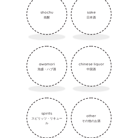
shochu
sake
焼酎
日本酒
awamori
chinese liquor
泡盛・ハブ酒
中国酒
spirits
other
スピリッツ・リキュー
その他のお酒
ル