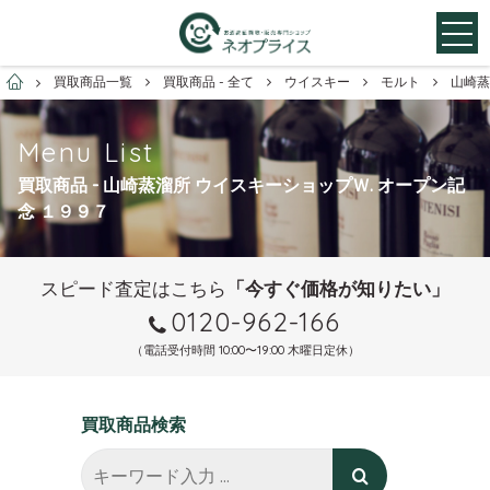
お酒買取専門店ネオプライス
買取商品一覧
買取商品 - 全て
ウイスキー
モルト
山崎蒸
Menu List
買取商品 - 山崎蒸溜所 ウイスキーショップＷ. オープン記
念 １９９７
スピード査定はこちら
「今すぐ価格が知りたい」
0120-962-166
（電話受付時間 10:00〜19:00 木曜日定休）
買取商品検索