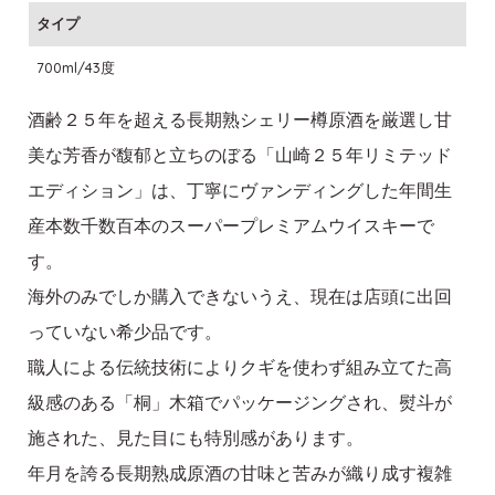
タイプ
700ml/43度
酒齢２５年を超える長期熟シェリー樽原酒を厳選し甘
美な芳香が馥郁と立ちのぼる「山崎２５年リミテッド
エディション」は、丁寧にヴァンディングした年間生
産本数千数百本のスーパープレミアムウイスキーで
す。
海外のみでしか購入できないうえ、現在は店頭に出回
っていない希少品です。
職人による伝統技術によりクギを使わず組み立てた高
級感のある「桐」木箱でパッケージングされ、熨斗が
施された、見た目にも特別感があります。
年月を誇る長期熟成原酒の甘味と苦みが織り成す複雑