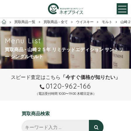
お酒買取専門店ネオプライス
買取商品一覧
買取商品 - 全て
ウイスキー
モルト
山崎２
Menu List
買取商品 - 山崎２５年 リミテッドエディション サントリ
ー シングルモルト
スピード査定はこちら
「今すぐ価格が知りたい」
0120-962-166
（電話受付時間 10:00〜19:00 木曜日定休）
買取商品検索