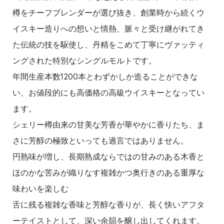
樽をチーフブレンダーが選び抜き、創業時から続くウ
イスキー造りへの想いと情熱、脈々と受け継がれてき
た伝統の技を駆使し、丹精をこめて丁寧にヴァッティ
ングされた特別なシングルモルトです。
年間生産本数1200本とわずかしか造ることができな
い、お値段的にも高価格の高級ウイスキーとなってい
ます。
シェリー樽由来の甘美な芳香が華やかに香りたち、ま
さに芳醇の極致といっても過言ではありません。
円熟味が増し、長期熟成ならではの甘みのある木香と
ほのかな苦みが織りなす複雑かつ奥行きのある重厚な
味わいを楽しむ
舌に残る複雑な香味と芳醇な香りが、長く快いアフタ
ーテイストとして、深い余韻を醸し出してくれます。