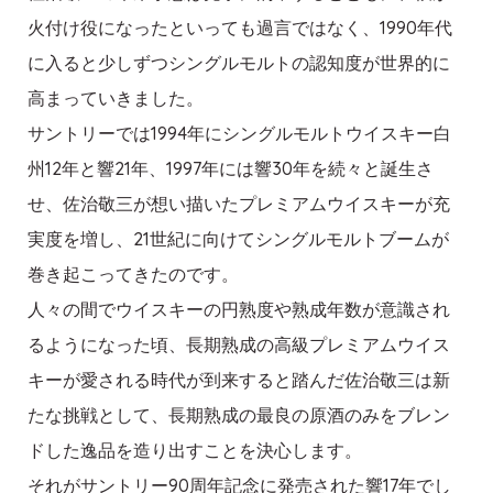
火付け役になったといっても過言ではなく、1990年代
に入ると少しずつシングルモルトの認知度が世界的に
高まっていきました。
サントリーでは1994年にシングルモルトウイスキー白
州12年と響21年、1997年には響30年を続々と誕生さ
せ、佐治敬三が想い描いたプレミアムウイスキーが充
実度を増し、21世紀に向けてシングルモルトブームが
巻き起こってきたのです。
人々の間でウイスキーの円熟度や熟成年数が意識され
るようになった頃、長期熟成の高級プレミアムウイス
キーが愛される時代が到来すると踏んだ佐治敬三は新
たな挑戦として、長期熟成の最良の原酒のみをブレン
ドした逸品を造り出すことを決心します。
それがサントリー90周年記念に発売された響17年でし