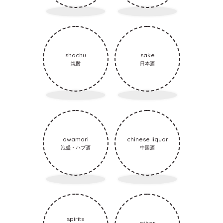
shochu
sake
焼酎
日本酒
awamori
chinese liquor
泡盛・ハブ酒
中国酒
spirits
other